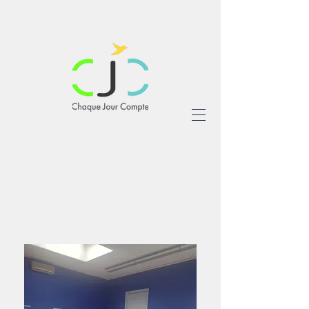
Nos
accompagneme
nts