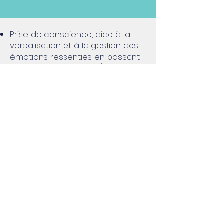
Prise de conscience, aide à la
verbalisation et à la gestion des
émotions ressenties en passant
d’un schéma à l’autre (acteur,
victime…)
Proposition d’un espace de
rencontres entre la pensée et la
violence pour des personnes
auteurs ou victimes, pour
lesquelles la violence pose un
problème au quotidien dans le
rapport aux autres
Accompagnement de
l’environnement familial, de
proximité si nécessaire
Aide au maintien de la condition
physique pour une meilleure