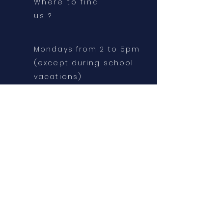
Where to find
us ?
Mondays from 2 to 5pm
(except during school
vacations)
CMA Sénac
6/8 rue Sénac de
Meilhan
13001 Marseille
Contact us
chaquejourcompte13@g
mail.com